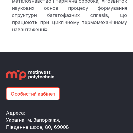
металознавство і термічна обробка, «Розвиток
наукових основ процесу формування
структури багатофазних сплавів, що
працюють при циклічному термомеханічному
навантаженні».
Особистий кабінет
Адреса:
Україна, м. Запоріжжя,
Південне шосе, 80, 69008