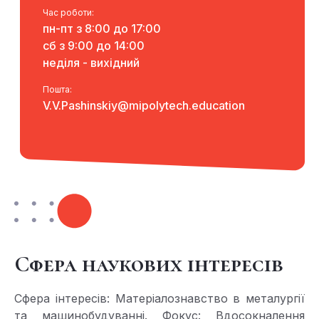
Час роботи:
пн-пт з 8:00 до 17:00
сб з 9:00 до 14:00
неділя - вихідний
Пошта:
V.V.Pashinskiy@mipolytech.education
Сфера наукових інтересів
Сфера інтересів: Матеріалознавство в металургії
та машинобудуванні. Фокус: Вдосокналення