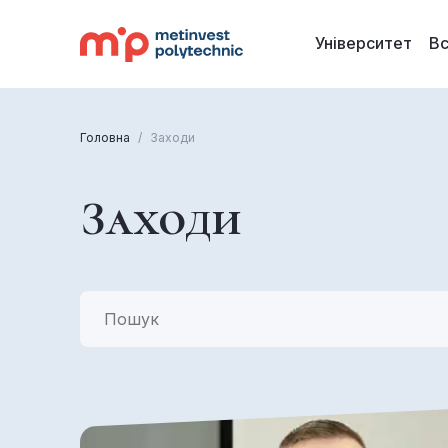
Унiверситет
В
Головна
/
Заходи
Заходи