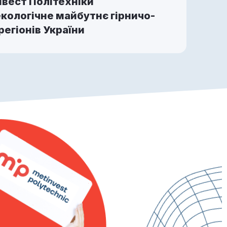
вест Політехніки
кологічне майбутнє гірничо-
егіонів України