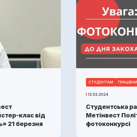
СТУДЕНТАМ
ПРАЦІВН
12.02.2024
вест
Студентська ра
стер-клас від
Метінвест Політ
ь» 21 березня
фотоконкурсі