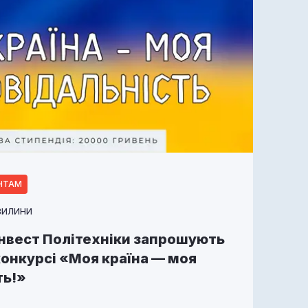
ЄНТАМ
ВИЛИНИ
нвест Політехніки запрошують
конкурсі «Моя країна — моя
ть!»