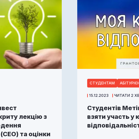
СТУДЕНТАМ
АБІТУРІ
15.12.2023
ЧИТАТИ 2 Х
нвест
Студентів Меті
криту лекцію з
взяти участь у 
едення
відповідальніс
 (СЕО) та оцінки