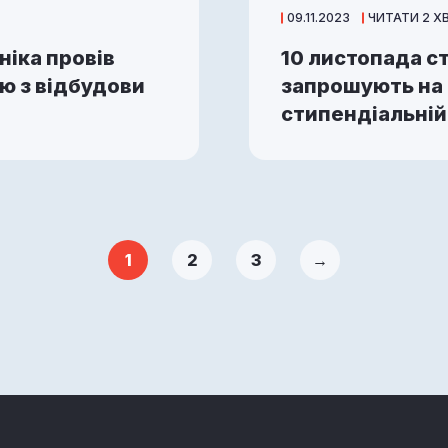
09.11.2023
ЧИТАТИ 2 Х
ніка провів
10 листопада с
ю з відбудови
запрошують на 
стипендіальній
1
2
3
→