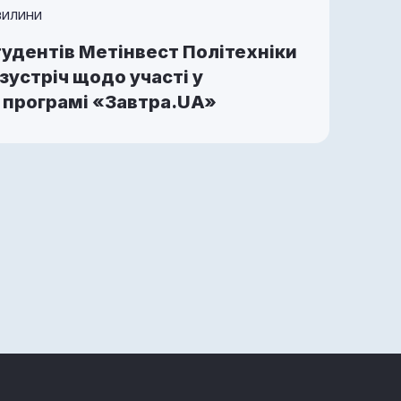
ВИЛИНИ
тудентів Метінвест Політехніки
зустріч щодо участі у
 програмі «Завтра.UA»