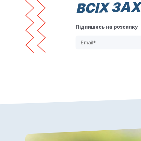
ВСІХ ЗА
Підпишись на розсилку