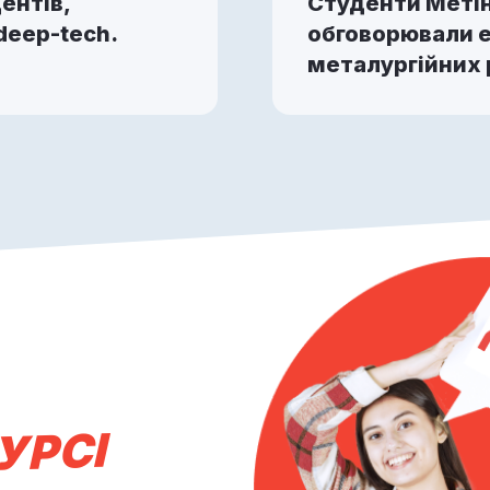
ентів,
Студенти Метін
deep-tech.
обговорювали е
металургійних р
УРСІ