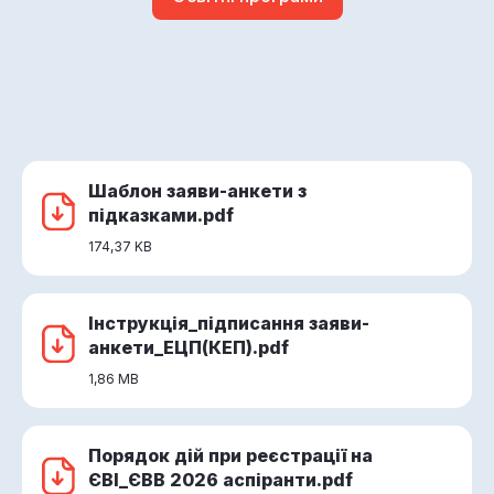
Шаблон заяви-анкети з
підказками.pdf
174,37 KB
Інструкція_підписання заяви-
Контакти приймальної комісії
анкети_ЕЦП(КЕП).pdf
1,86 MB
ПРИЙМАЛЬНА КОМІСІЯ ТЕХНІЧНОГО
Правила вступу 2026
УНІВЕРСИТЕТУ «МЕТІНВЕСТ ПОЛІТЕХНІКА»
ПРАВИЛА ПРИЙОМУ ДО «ТЕХНІЧНИЙ
Отримайте повну інформацію щодо вступу за
Порядок дій при реєстрації на
УНІВЕРСИТЕТ «МЕТІНВЕСТ ПОЛІТЕХНІКА» У
телефоном:
ЄВІ_ЄВВ 2026 аспіранти.pdf