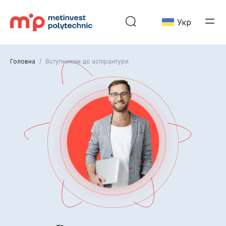
Укр
Головна
/
Вступникам до аспірантури