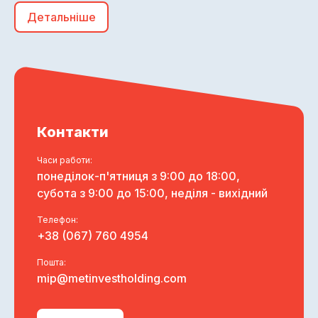
Детальніше
Контакти
Часи работи:
понеділок-п'ятниця з 9:00 до 18:00,
субота з 9:00 до 15:00, неділя - вихідний
Телефон:
+38 (067) 760 4954
Пошта:
mip@metinvestholding.com