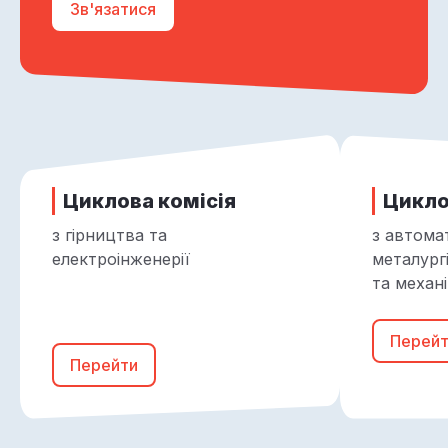
Зв'язатися
Циклова комісія
Цикло
з гірництва та
з автома
електроінженерії
металург
та механ
Перей
Перейти