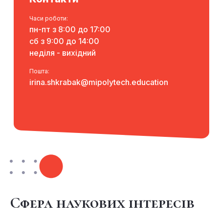
Часи роботи:
пн-пт з 8:00 до 17:00
сб з 9:00 до 14:00
неділя - вихідний
Пошта:
irina.shkrabak@mipolytech.education
Сфера наукових інтересів