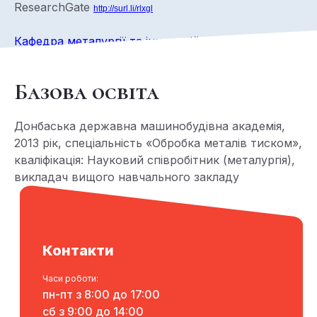
ResearchGate
http://surl.li/rlxgl
Кафедра металургії та інноваційних технологій
Базова освіта
Донбаська державна машинобудівна академія,
2013 рік, спеціальність «Обробка металів тиском»,
кваліфікація: Науковий співробітник (металургія),
викладач вищого навчального закладу
Контакти
Часи роботи:
пн-пт з 8:00 до 17:00
сб з 9:00 до 14:00