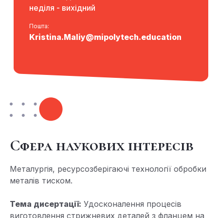
неділя - вихідний
Пошта:
Kristina.Maliy@mipolytech.education
Сфера наукових інтересів
Металургія, ресурсозберігаючі технології обробки
металів тиском.
Тема дисертації:
Удосконалення процесів
виготовлення стрижневих деталей з фланцем на