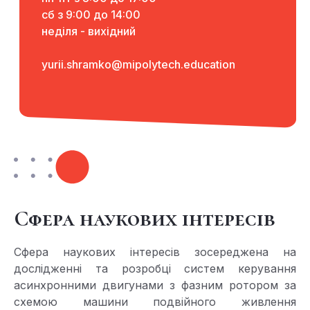
сб з 9:00 до 14:00
неділя - вихідний
yurii.shramko@mipolytech.education
Сфера наукових інтересів
Сфера наукових інтересів зосереджена на
дослідженні та розробці систем керування
асинхронними двигунами з фазним ротором за
схемою машини подвійного живлення