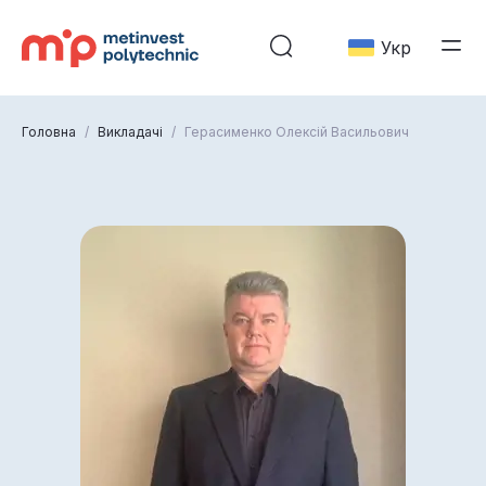
Укр
Головна
/
Викладачі
/
Герасименко Олексій Васильович