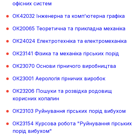
офісних систем
ОК42032 Інженерна та комп'ютерна графіка
ОК20065 Теоретична та прикладна механіка
ОК24024 Електротехніка та електромеханіка
ОК23141 Фізика та механіка гірських порід
ОК23070 Основи гірничого виробництва
ОК23001 Аерологія гірничих виробок
ОК23206 Пошуки та розвідка родовищ
корисних копалин
ОК23103 Руйнування гірських порід вибухом
ОК23154 Курсова робота "Руйнування гірських
порід вибухом"