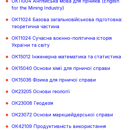
ОК11004 Англійська мова для гірників (English
for the Mining Industry)
ОК11024 Базова загальновійськова підготовка:
теоретична частина
ОК11024 Сучасна воєнно-політична історія
України та світу
ОК15012 Інженерна математика та статистика
ОК15040 Основи хімії для гірничої справи
ОК15036 Фізика для гірничої справи
ОК23205 Основи геології
ОК23008 Геодезія
ОК23072 Основи маркшейдерської справи
ОК42109 Продуктивність використання