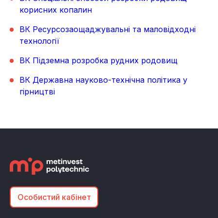
корисних копалин
ВК Ресурсозаощаджувальні та маловідходні
технології
ВК Підземна розробка рудних родовищ
ВК Державна науково-технічна політика у
гірництві
Особистий кабінет