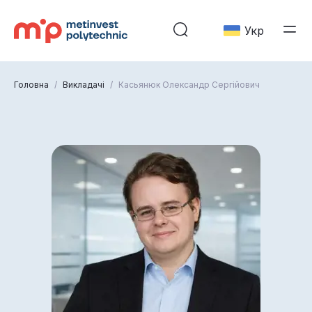
Укр
Головна
/
Викладачі
/
Касьянюк Олександр Сергійович