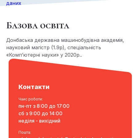
даних
Базова освіта
Донбаська державна машинобудівна академія,
науковий магістр (1.9р), спеціальність
«Комп’ютерні науки» у 2020р..
Контакти
Чаис роботи:
пн-пт з 8:00 до 17:00
сб з 9:00 до 14:00
неділя - вихідний
Пошта: